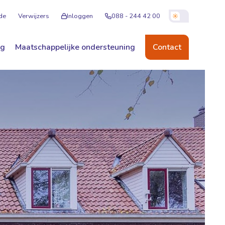
de
Verwijzers
Inloggen
088 - 244 42 00
ng
Maatschappelijke ondersteuning
Contact