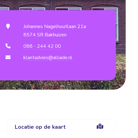
Johannes Nagelhoutlaan 21a
8574 SR Bakhuizen
088 - 244 42 00
klantadvies@alliade.nl
Locatie op de kaart