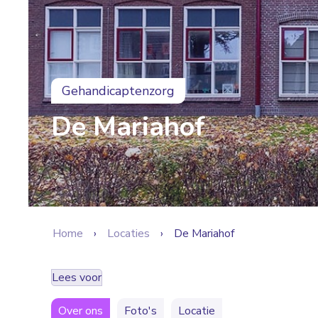
Gehandicaptenzorg
De Mariahof
Home
Locaties
De Mariahof
Lees voor
Over ons
Foto's
Locatie