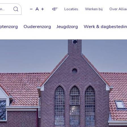
A
f
...
Locaties
Werken bij
Over Allia
ptenzorg
Ouderenzorg
Jeugdzorg
Werk & dagbestedi