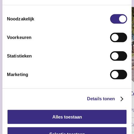
Toestemmingsselectie
Noodzakelijk
Voorkeuren
Statistieken
Marketing
Anna Zijlstra Hoeve
C
Details tonen
Plaats:
Dokkum
Pl
Alles toestaan
Categorieën:
Dagbesteding
C