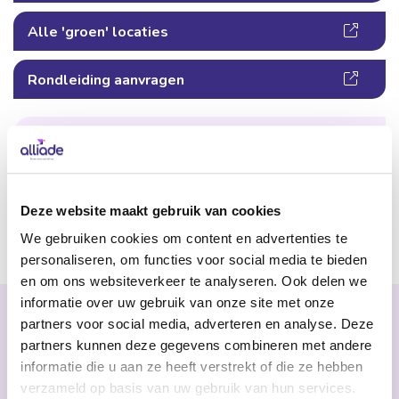
Alle 'groen' locaties
Rondleiding aanvragen
Lekker buiten werken
Werk dat bij jou past
Certificaten behalen
Deze website maakt gebruik van cookies
We gebruiken cookies om content en advertenties te
Delen
personaliseren, om functies voor social media te bieden
en om ons websiteverkeer te analyseren. Ook delen we
informatie over uw gebruik van onze site met onze
Gerelateerde pagina's
partners voor social media, adverteren en analyse. Deze
partners kunnen deze gegevens combineren met andere
informatie die u aan ze heeft verstrekt of die ze hebben
Locaties
verzameld op basis van uw gebruik van hun services.