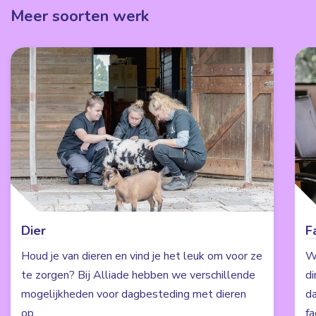
Meer soorten werk
Dier
Fa
Houd je van dieren en vind je het leuk om voor ze
Wi
te zorgen? Bij Alliade hebben we verschillende
d
mogelijkheden voor dagbesteding met dieren
da
op...
fa