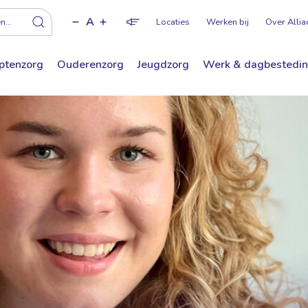
A
f
...
Locaties
Werken bij
Over Allia
ptenzorg
Ouderenzorg
Jeugdzorg
Werk & dagbestedi