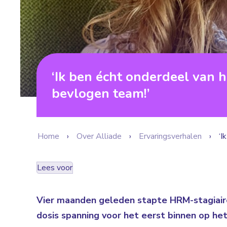
‘Ik ben écht onderdeel van h
bevlogen team!’
Home
Over Alliade
Ervaringsverhalen
‘I
Lees voor
Vier maanden geleden stapte HRM-stagiai
dosis spanning voor het eerst binnen op he