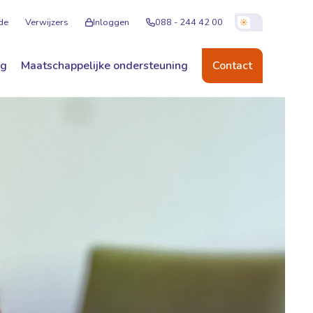
de
Verwijzers
Inloggen
088 - 244 42 00
ng
Maatschappelijke ondersteuning
Contact