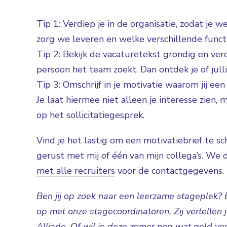
Tip 1: Verdiep je in de organisatie, zodat je
zorg we leveren en welke verschillende functi
Tip 2: Bekijk de vacaturetekst grondig en ver
persoon het team zoekt. Dan ontdek je of julli
Tip 3: Omschrijf in je motivatie waarom jij e
Je laat hiermee niet alleen je interesse zien,
op het sollicitatiegesprek.
Vind je het lastig om een motivatiebrief te sc
gerust met mij of één van mijn collega’s. We
met alle recruiters
voor de contactgegevens.
Ben jij op zoek naar een leerzame stageplek? 
op met onze stagecoördinatoren. Zij vertellen
Alliade. Of wil je deze zomer nog wat geld ve