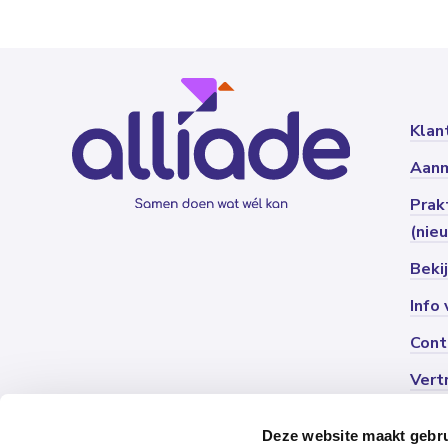
Klan
Aan
Prak
(nie
Beki
Info
Cont
Vert
Deze website maakt gebru