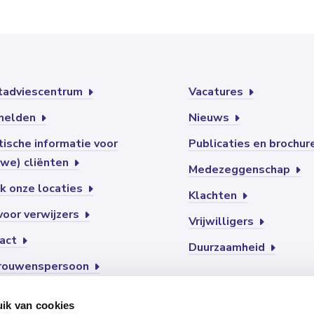
tadviescentrum
Vacatures
melden
Nieuws
tische informatie voor
Publicaties en brochu
uwe) cliënten
Medezeggenschap
jk onze locaties
Klachten
 voor verwijzers
Vrijwilligers
act
Duurzaamheid
rouwenspersoon
ik van cookies