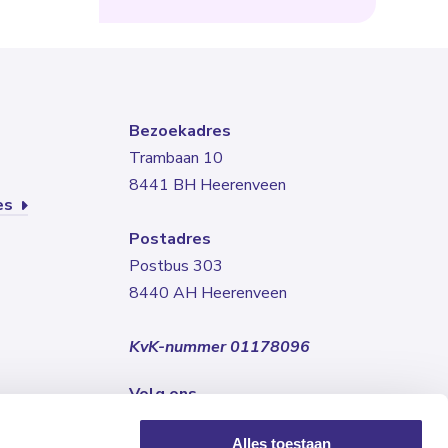
Bezoekadres
Trambaan 10
8441 BH Heerenveen
res
Postadres
Postbus 303
8440 AH Heerenveen
KvK-nummer 01178096
Volg ons
Alles toestaan