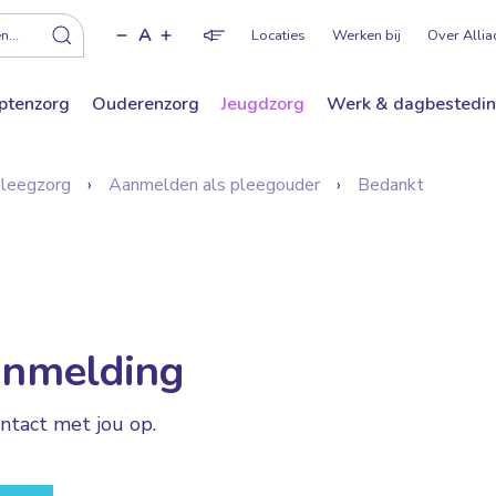
A
f
...
Locaties
Werken bij
Over Allia
ptenzorg
Ouderenzorg
Jeugdzorg
Werk & dagbestedi
leegzorg
Aanmelden als pleegouder
Bedankt
anmelding
ntact met jou op.