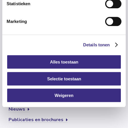
Statistieken
Klantadviescentrum
Aanmelden
Marketing
Praktische informatie voor (nieuwe) cliënten
Bekijk onze locaties
Details tonen
Info voor verwijzers
Contact
Alles toestaan
Vertrouwenspersoon
Selectie toestaan
Weigeren
Vacatures
Nieuws
Publicaties en brochures