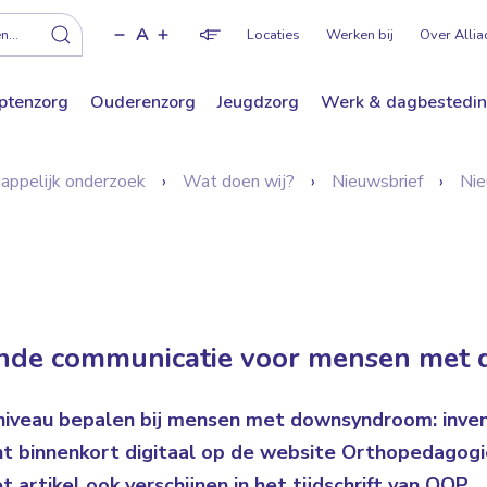
A
f
...
Locaties
Werken bij
Over Allia
ptenzorg
Ouderenzorg
Jeugdzorg
Werk & dagbestedi
happelijk onderzoek
Wat doen wij?
Nieuwsbrief
Nie
unde communicatie voor mensen me
niveau bepalen bij mensen met downsyndroom: inven
nt binnenkort digitaal op de website Orthopedagogi
et artikel ook verschijnen in het tijdschrift van OOP.