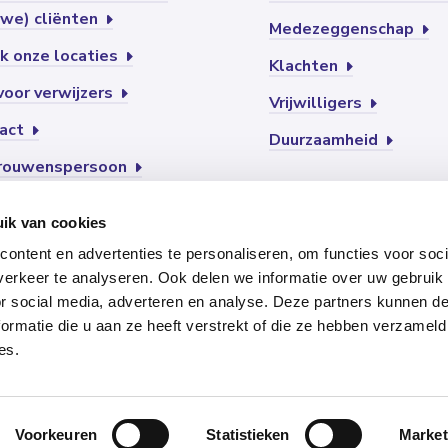
uwe) cliënten
Medezeggenschap
jk onze locaties
Klachten
 voor verwijzers
Vrijwilligers
act
Duurzaamheid
rouwenspersoon
ik van cookies
ontent en advertenties te personaliseren, om functies voor soci
erkeer te analyseren. Ook delen we informatie over uw gebruik
or social media, adverteren en analyse. Deze partners kunnen 
ormatie die u aan ze heeft verstrekt of die ze hebben verzameld
es.
temap
Privacy
Disclaimer
Pers
Voorleesfunctie
Voorkeuren
Statistieken
Market