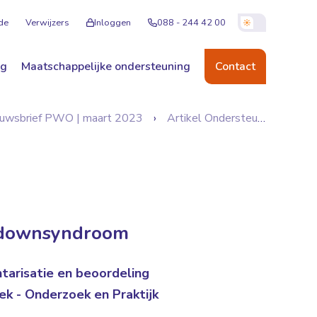
de
Verwijzers
Inloggen
088 - 244 42 00
ng
Maatschappelijke ondersteuning
Contact
uwsbrief PWO | maart 2023
Artikel Ondersteunde communicatie voor mensen met downsyndroom
t downsyndroom
tarisatie en beoordeling
ek - Onderzoek en Praktijk