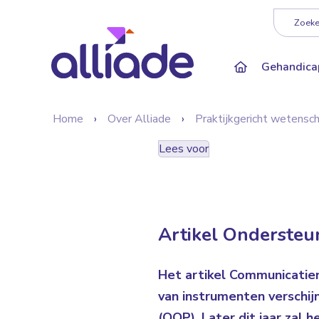
Darkmode: Of
Zoeken
Gehandica
Home
Over Alliade
Praktijkgericht wetensc
Lees voor
Artikel Onderste
Het artikel Communicatie
van instrumenten verschij
(OOP). Later dit jaar zal h