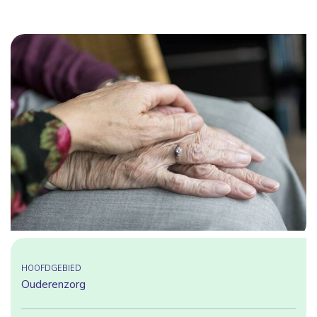
partners kunnen deze gegevens combineren met andere
informatie die u aan ze heeft verstrekt of die ze hebben
verzameld op basis van uw gebruik van hun services.
Toestemmingsselectie
Noodzakelijk
Voorkeuren
Statistieken
Marketing
HOOFDGEBIED
Details tonen
Ouderenzorg