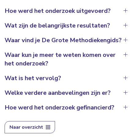
Hoe werd het onderzoek uitgevoerd?
Wat zijn de belangrijkste resultaten?
Waar vind je De Grote Methodiekengids?
Waar kun je meer te weten komen over
het onderzoek?
Wat is het vervolg?
Welke verdere aanbevelingen zijn er?
Deze website maakt gebruik van cookies
We gebruiken cookies om content en advertenties te
Hoe werd het onderzoek gefinancierd?
personaliseren, om functies voor social media te bieden
en om ons websiteverkeer te analyseren. Ook delen we
informatie over uw gebruik van onze site met onze
Naar overzicht
partners voor social media, adverteren en analyse. Deze