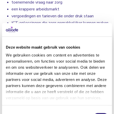
toenemende vraag naar zorg
een krappere arbeidsmarkt
vergoedingen en tarieven die onder druk staan
ICT-oplossingen die zorg gemakkelijker kunnen maken
versterken van het sociale netwerk rondom iedere
client
meer samenwerking
Deze website maakt gebruik van cookies
In 2024 gaan we je regelmatig informeren over hoe Alliade
We gebruiken cookies om content en advertenties te
personaliseren, om functies voor social media te bieden
hiermee aan de slag gaat. Hierbij blijven we gaan voor onze
en om ons websiteverkeer te analyseren. Ook delen we
missie: een goed en zinvol leven voor cliënten. Dit doen
informatie over uw gebruik van onze site met onze
we niet alleen met onze (zorg)medewerkers, maar ook met
partners voor social media, adverteren en analyse. Deze
vrijwilligers, ketenpartners en het netwerk om iedere cliënt
partners kunnen deze gegevens combineren met andere
heen. En daar ben jij ook onderdeel van.
informatie die u aan ze heeft verstrekt of die ze hebben
verzameld op basis van uw gebruik van hun services.
Heb je vragen hierover? Stel ze dan eens aan een
leidinggevende van een locatie. Je kunt je eventuele vraag
Toestemmingsselectie