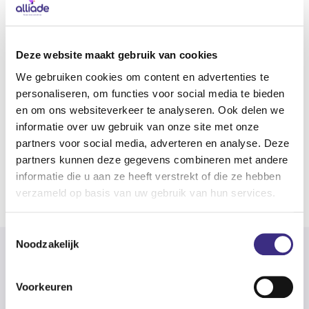
Bewaartermijn
Persoonsgegevens van derden, zoals contractpartners en
Deze website maakt gebruik van cookies
leveranciers, worden bewaard voor maximaal 7 jaar na
We gebruiken cookies om content en advertenties te
beëindiging van de werkrelatie of het contract, tenzij een
personaliseren, om functies voor social media te bieden
langere bewaartermijn vereist is voor administratieve of
en om ons websiteverkeer te analyseren. Ook delen we
wettelijke doeleinden. Na het verstrijken van de
informatie over uw gebruik van onze site met onze
bewaartermijn worden deze gegevens veilig verwijderd of
partners voor social media, adverteren en analyse. Deze
geanonimiseerd, tenzij wij wettelijk verplicht zijn deze
partners kunnen deze gegevens combineren met andere
langer te bewaren.
informatie die u aan ze heeft verstrekt of die ze hebben
verzameld op basis van uw gebruik van hun services.
Toestemmingsselectie
Noodzakelijk
Voorkeuren